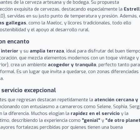
mantes de la cerveza artesana y de bodega. Su propuesta
lección exquisita de cervezas, destacando especialmente la
Estrel
,0), servidas en su justo punto de temperatura y presión. Además, 
as gallegas
, como la Maeloc, y licores tradicionales, todo ello
tenibilidad y el apoyo al desarrollo rural.
on encanto
interior
y su
amplia terraza
, ideal para disfrutar del buen tiemp
decoración, que mezcla elementos modernos con un toque vintage y
erior), crea un ambiente
acogedor y tranquilo
, perfecto tanto para
ormal. Es un lugar que invita a quedarse, con zonas diferenciadas
a.
 servicio excepcional
ientes que regresan destacan repetidamente la
atención cercana y
ncionando con entusiasmo a camareros como Selene, Sophia, Serg
n la diferencia. Muchos elogian la
rapidez en el servicio
y la
ptimo, describiendo la experiencia como
"genial"
y
"de otro plane
mayores fortalezas percibidas por quienes tienen una buena