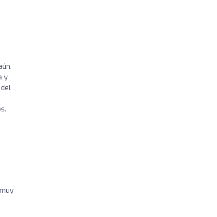
aún,
a y
 del
s.
 muy