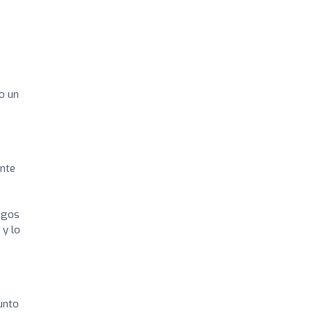
o un
ante
igos
 y lo
unto