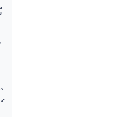
la
el
o
io
ta"
.