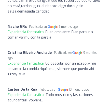
de los camareros,da igual que les recuerdes que lo tuyo
no está,tardan igual,el rissoto algo duro y sin
salsa,demasiada cantidad.
Nacho GRs
Publicada en
9 months ago
Experiencia fantástica:
Buen ambiente. Bien para ir a
tomar vermú con la pareja
Cristina Ribeiro Andrade
Publicada en
9 months
ago
Experiencia fantástica:
Lo descubrí por un acaso,,y me
encantó,,,la comida riquísima,, siempre que puedo ahí
estoy ☺️☺️
Carlos De la Rúa
Publicada en
10 months ago
Experiencia fantástica:
Todo muy rico y las raciones
abundantes. Volveré...