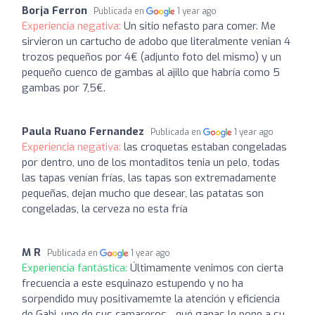
Borja Ferron
Publicada en
1 year ago
Experiencia negativa:
Un sitio nefasto para comer. Me
sirvieron un cartucho de adobo que literalmente venian 4
trozos pequeños por 4€ (adjunto foto del mismo) y un
pequeño cuenco de gambas al ajillo que habría como 5
gambas por 7,5€.
Paula Ruano Fernandez
Publicada en
1 year ago
Experiencia negativa:
las croquetas estaban congeladas
por dentro, uno de los montaditos tenia un pelo, todas
las tapas venían frías, las tapas son extremadamente
pequeñas, dejan mucho que desear, las patatas son
congeladas, la cerveza no esta fría
M R
Publicada en
1 year ago
Experiencia fantástica:
Últimamente venimos con cierta
frecuencia a este esquinazo estupendo y no ha
sorpendido muy positivamemte la atención y eficiencia
de Gabi, uno de sus camareros... qué ganas le pone a su