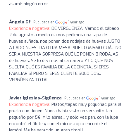
asumir ningún error.
Ángela Gf
Publicada en
1 year ago
Experiencia negativa:
DE VERGÜENZA. Vamos el sábado
2 de agosto a medio día nos pedimos una tapa de
huevas aliñada, nos ponen dos rodajas de huevas JUSTO
A LADO NUESTRA OTRA MESA PIDE LO MISMO CUÁL NO
SERIA NUESTRA SORPRESA QUÉ LE PONEN 8 RODAJAS
de huevas. Se lo decimos al camarero Y LO QUE NOS
SUELTA QUÉ ES FAMILIA DE LA COCINERA.. SI ERES
FAMILIAR SÍ PERO SI ERES CLIENTE SOLO DOS..
VERGÜENZA TOTAL
Javier Iglesias-Sigüenza
Publicada en
1 year ago
Experiencia negativa:
Platos/tapas muy pequeñas para el
precio que tienen. Nunca había visto un serranito tan
pequeño por 5€. Y lo abres... y sólo ves pan, con la lupa
encontré el filete y con el microscopio encontré el
jamón! Me ha parecido un gran timo!!