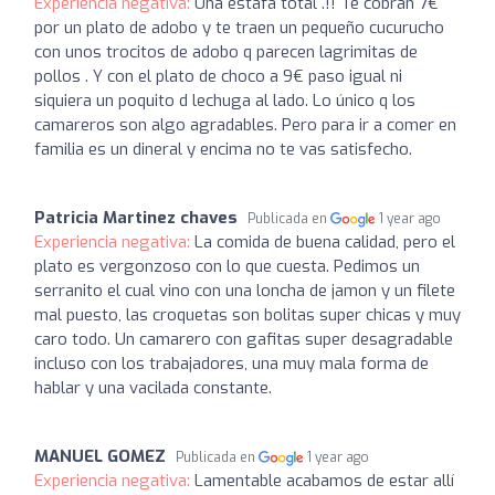
Experiencia negativa:
Una estafa total .!! Te cobran 7€
por un plato de adobo y te traen un pequeño cucurucho
con unos trocitos de adobo q parecen lagrimitas de
pollos . Y con el plato de choco a 9€ paso igual ni
siquiera un poquito d lechuga al lado. Lo único q los
camareros son algo agradables. Pero para ir a comer en
familia es un dineral y encima no te vas satisfecho.
Patricia Martinez chaves
Publicada en
1 year ago
Experiencia negativa:
La comida de buena calidad, pero el
plato es vergonzoso con lo que cuesta. Pedimos un
serranito el cual vino con una loncha de jamon y un filete
mal puesto, las croquetas son bolitas super chicas y muy
caro todo. Un camarero con gafitas super desagradable
incluso con los trabajadores, una muy mala forma de
hablar y una vacilada constante.
MANUEL GOMEZ
Publicada en
1 year ago
Experiencia negativa:
Lamentable acabamos de estar allí