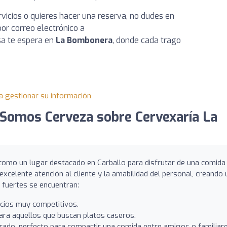
vicios o quieres hacer una reserva, no dudes en
or correo electrónico a
sa te espera en
La Bombonera
, donde cada trago
a gestionar su información
Somos Cerveza sobre Cervexaría La
omo un lugar destacado en Carballo para disfrutar de una comida
 excelente atención al cliente y la amabilidad del personal, creando 
 fuertes se encuentran:
ecios muy competitivos.
 para aquellos que buscan platos caseros.
orado, perfecto para compartir una comida entre amigos o familiare