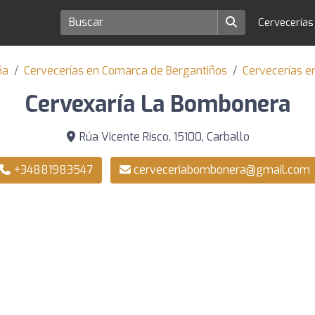
Cervecería
ña
Cervecerías en Comarca de Bergantiños
Cervecerías e
Cervexaría La Bombonera
Rúa Vicente Risco, 15100, Carballo
+34881983547
cerveceriabombonera@gmail.com