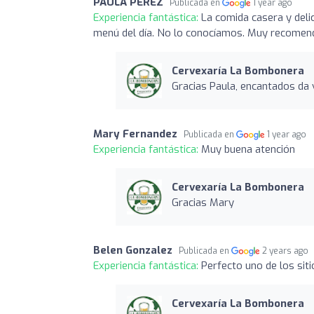
PAULA PÉREZ
Publicada en
1 year ago
Experiencia fantástica:
La comida casera y deli
menú del día. No lo conocíamos. Muy recomen
Cervexaría La Bombonera
Gracias Paula, encantados da 
Mary Fernandez
Publicada en
1 year ago
Experiencia fantástica:
Muy buena atención
Cervexaría La Bombonera
Gracias Mary
Belen Gonzalez
Publicada en
2 years ago
Experiencia fantástica:
Perfecto uno de los sit
Cervexaría La Bombonera