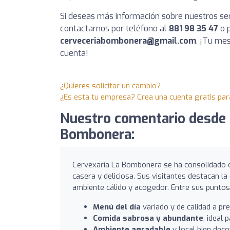
Si deseas más información sobre nuestros ser
contactarnos por teléfono al
881 98 35 47
o p
cerveceriabombonera@gmail.com
. ¡Tu me
cuenta!
¿Quieres solicitar un cambio?
¿Es esta tu empresa? Crea una cuenta gratis par
Nuestro comentario desde 
Bombonera:
Cervexaría La Bombonera se ha consolidado c
casera y deliciosa. Sus visitantes destacan la
ambiente cálido y acogedor. Entre sus puntos
Menú del día
variado y de calidad a pr
Comida sabrosa y abundante
, ideal
Ambiente agradable
y local bien dec