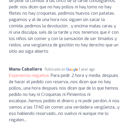
de pedir la comida. a las cinco de la tarde conseguimos
pedir. nos dicen que no hay pollos ni hay lomo no hay
filetes no hay croquetas. pedimos huevos con patatas.
pagamos y al de una hora nos siguen sin sacar la
comida. pedimos la devolución , y encima malas caras y
ni una disculpa. seis de la tarde y nos tenemos que ir con
los niños sin comer y con la sensación de ser timados y
reídos. una vergüenza de gestión no hay derecho que un
sitio así siga abierto
Manu Caballero
Publicada en
1 year ago
Experiencia negativa:
Para pedir 2 hora y media, después
de hacer el pedido con reserva...nos dicen que no hay
pollos...una hora después nos dicen que de lo que hemos
pedido no hay ni Croquetas ni Pimientos ni
escalope...hemos pedido el dinero y ni pedir perdón..4 nos
vamos a las 17:40 sin comer..una verdadera vergüenza...y
eso habiendo reservado...no vuelvo ni aunque me lo
regalen...