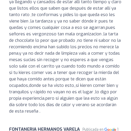
ya llegando y cansados de estar allí tanto tiempo y claro
que listos ellos que saben que después de estar allí ya
tanto rato ,te conformas y pides lo que queda eso les
viene bien ,la tardanza y ya no saber dónde ir pues te
quedas y comes cualquier cosa a eso se agarran,pues
señores es vergonzoso tan mala organizacion ,la tarta
de chocolate lo peor que probado ,no tiene ni sabor no la
recomiendo encima han subido los precios no merece la
pena,y ya no decir nada de limpieza vais a comer y todas
mesas sucias sin recoger y no esperes a que vengas
solo sale con el carrito ya cuando todo mundo a comido
si tu kieres comer vas a tener que recoger la mierda del
que haya comido antes porque te dicen que están
ocupados,donde se ha visto esto,,si kieren comer bien y
tranquilos y rápido no vayan no es el lugar ,lo digo por
propia experiencia,pero si alguien que lea esto va algún
día sobre todo los días de calor y verano se acordarán
de esta reseña .
FONTANERIA HERMANOS VARELA
Publicada en
1