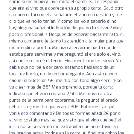
como si me hubiera inventado el nombre... Le respondí
que era el vino que aparece en su propia carta. Salió otro
camarero, fui con él a señalarle el vino en cuestión y me
dijo que ya no lo tenían. Y cómo iba yo a saberlo si no
hay ninguna señal ni indicación de que no lo sirven? Muy
poco profesional ‍♀️ Después de esperar bastante rato, el
mismo camarero le llamó la atención a la mujer para que
me atendiera por fin. Me hizo acercarme hasta donde
estaba para servirme y me preguntó si era solo el vino,
así que le recordé el tercio. Finalmente me los sirvió. Ya
sabía que no iba a ser caro, estamos hablando de un
local de barrio, no de un bar elegante. Aun así, cuando
saqué un billete de 5€, me dijo con tono algo seco: “Eso
va a ser más de 5€”. Me sorprendió, porque la carta
indicaba que el vino costaba 2,50 . Me movió a otra
punta de la barra para cobrarme, le pregunté el precio
del tercio y me dijó que eran 2,30€. Entonces, ¿a qué
venía ese comentario? De todas formas añadí 2€ por si
el vino costaba más, ya que visto que el vino que pedí al
inicio no se servía, no me extrañaba que no estuvieran
los precios actualizados en la carta. Al final me cobró los