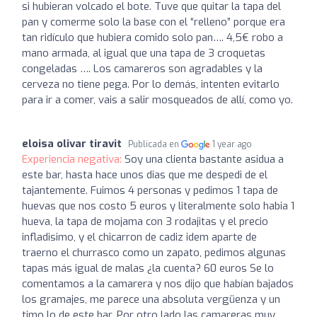
si hubieran volcado el bote. Tuve que quitar la tapa del
pan y comerme solo la base con el “relleno” porque era
tan ridículo que hubiera comido solo pan…. 4,5€ robo a
mano armada, al igual que una tapa de 3 croquetas
congeladas …. Los camareros son agradables y la
cerveza no tiene pega. Por lo demás, intenten evitarlo
para ir a comer, vais a salir mosqueados de allí, como yo.
eloisa olivar tiravit
Publicada en
1 year ago
Experiencia negativa:
Soy una clienta bastante asidua a
este bar, hasta hace unos dias que me despedi de el
tajantemente. Fuimos 4 personas y pedimos 1 tapa de
huevas que nos costo 5 euros y literalmente solo habia 1
hueva, la tapa de mojama con 3 rodajitas y el precio
infladisimo, y el chicarron de cadiz idem aparte de
traerno el churrasco como un zapato, pedimos algunas
tapas más igual de malas ¿la cuenta? 60 euros Se lo
comentamos a la camarera y nos dijo que habían bajados
los gramajes, me parece una absoluta vergüenza y un
timo lo de este bar. Por otro lado las camareras muy