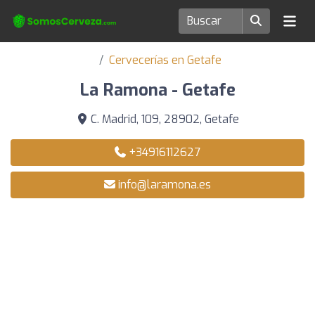
Cervecerías en Getafe
La Ramona - Getafe
C. Madrid, 109, 28902, Getafe
+34916112627
info@laramona.es