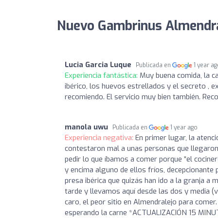
Nuevo Gambrinus Almendral
Lucia Garcia Luque
Publicada en
1 year a
Experiencia fantástica:
Muy buena comida, la c
ibérico, los huevos estrellados y el secreto , e
recomiendo. El servicio muy bien también. R
manola uwu
Publicada en
1 year ago
Experiencia negativa:
En primer lugar, la aten
contestaron mal a unas personas que llegaron 
pedir lo que íbamos a comer porque “el cocine
y encima alguno de ellos fríos, decepcionante
presa ibérica que quizás han ido a la granja a 
tarde y llevamos aquí desde las dos y media (v
caro, el peor sitio en Almendralejo para comer
esperando la carne *ACTUALIZACIÓN 15 MINUT