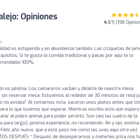
ejo: Opiniones
4.1
/5 (198 Opinio
go
alidad es estupenda y en abundancia también. Las croquetas de ja
xquisitos. Si te gusta la comida tradicional y pasas por aquí te lo
ecomendable 100%
ción es pésima. Los camareros vacilan y delante de nuestra mesa
sin reservar mesa. Estuvimos al rededor de 30 minutos de reloj p
ro no estaba”. Al tomarnos nota, sacaron unos platos antes que ot
 para lo que tuvimos que esperar. Mientras escribo esto aún espero
matar al pobre animal para poder servirlo. Son casi las cuatro de la
a para largo), pésima experiencia, no recomiendo. Ah y ojo, encima
. Feliz año nuevo, que a este paso me como las uvas aquí otra vez
OS DESPUÉS * Después de desesperarnos y meterles prisa nos h