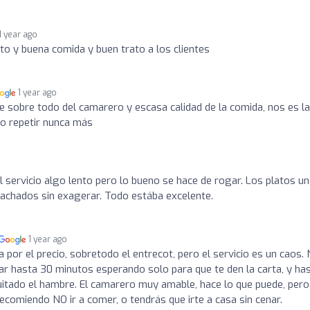
1 year ago
o y buena comida y buen trato a los clientes
1 year ago
e sobre todo del camarero y escasa calidad de la comida, nos es la
no repetir nunca más
El servicio algo lento pero lo bueno se hace de rogar. Los platos u
pachados sin exagerar. Todo estába excelente.
1 year ago
por el precio, sobretodo el entrecot, pero el servicio es un caos.
tar hasta 30 minutos esperando solo para que te den la carta, y ha
quitado el hambre. El camarero muy amable, hace lo que puede, pero
ecomiendo NO ir a comer, o tendrás que irte a casa sin cenar.