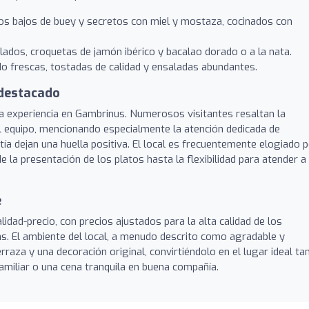
os bajos de buey y secretos con miel y mostaza, cocinados con
ados, croquetas de jamón ibérico y bacalao dorado o a la nata.
o frescas, tostadas de calidad y ensaladas abundantes.
 destacado
e la experiencia en Gambrinus. Numerosos visitantes resaltan la
del equipo, mencionando especialmente la atención dedicada de
ía dejan una huella positiva. El local es frecuentemente elogiado 
e la presentación de los platos hasta la flexibilidad para atender a
e
lidad-precio, con precios ajustados para la alta calidad de los
as. El ambiente del local, a menudo descrito como agradable y
aza y una decoración original, convirtiéndolo en el lugar ideal ta
miliar o una cena tranquila en buena compañía.