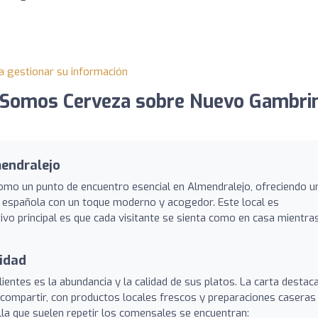
a gestionar su información
 Somos Cerveza sobre Nuevo Gambri
endralejo
omo un punto de encuentro esencial en Almendralejo, ofreciendo u
ón española con un toque moderno y acogedor. Este local es
tivo principal es que cada visitante se sienta como en casa mientra
lidad
entes es la abundancia y la calidad de sus platos. La carta destac
 compartir, con productos locales frescos y preparaciones caseras
ella que suelen repetir los comensales se encuentran: