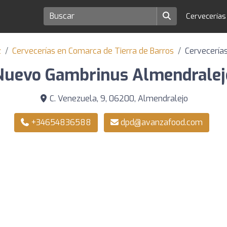
Cervecería
z
Cervecerías en Comarca de Tierra de Barros
Cervecería
Nuevo Gambrinus Almendralej
C. Venezuela, 9, 06200, Almendralejo
+34654836588
dpd@avanzafood.com