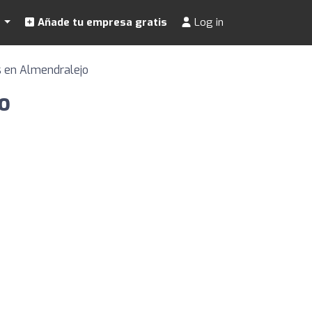
s
Añade tu empresa gratis
Log in
s en Almendralejo
o