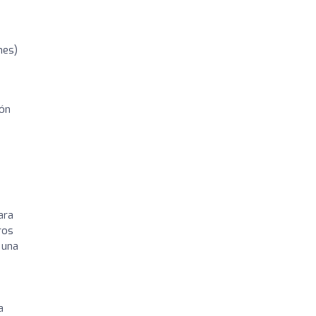
nes)
món
ara
ros
 una
a