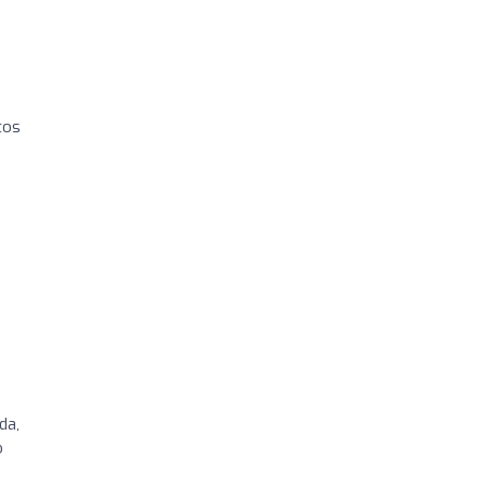
tos
da,
o