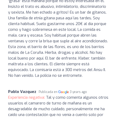
"grasa" esta mañana porque no estoy interesada en él.
Insisto el trato es abusivo, intimidatorio, discriminatorio
y sexista. Me han echado a gritos! Es un bar de gitanos.
Una familia de etnia gitana pasa aquí las tardes. Soy
clienta habitual. Suelo gastarme unos 20€ al día porque
como y hago sobremesa en este local. La comida es
mala, cara y escasa. Soy habitual porque abren las
ventanas y corre la brisa que suple al aire acondicionado.
Esta zona, el barrio de las flores, es uno de los barrios
malos de La Coruña. Hierba, drogas y alcohol. No hay
local bueno por aquí. El bar de enfrente, Kleber, también
maltrata a los clientes. El cliente siempre está
equivocado. La comisaría está a 300 metros del Ansu II.
No han venido. La policía no se entromete.
Pablo Vazquez
Publicada en
3 years ago
Experiencia negativa:
Tal y como comenta algunos otros
usuarios el camarero de turno de mañana es un
desagradable de mucho cuidado, personalmente me ha
caído una contestación que no venía a cuento solo por