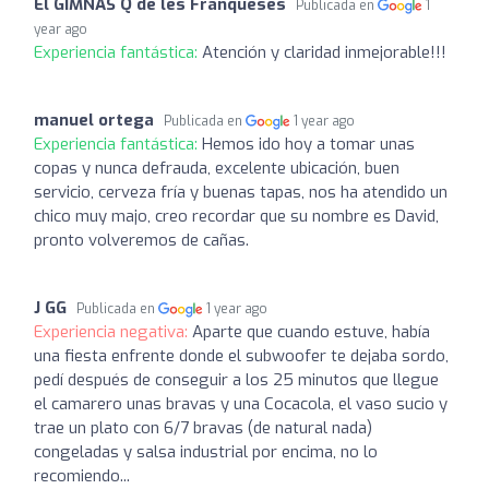
El GIMNAS Q de les Franqueses
Publicada en
1
year ago
Experiencia fantástica:
Atención y claridad inmejorable!!!
manuel ortega
Publicada en
1 year ago
Experiencia fantástica:
Hemos ido hoy a tomar unas
copas y nunca defrauda, excelente ubicación, buen
servicio, cerveza fría y buenas tapas, nos ha atendido un
chico muy majo, creo recordar que su nombre es David,
pronto volveremos de cañas.
J GG
Publicada en
1 year ago
Experiencia negativa:
Aparte que cuando estuve, había
una fiesta enfrente donde el subwoofer te dejaba sordo,
pedí después de conseguir a los 25 minutos que llegue
el camarero unas bravas y una Cocacola, el vaso sucio y
trae un plato con 6/7 bravas (de natural nada)
congeladas y salsa industrial por encima, no lo
recomiendo...