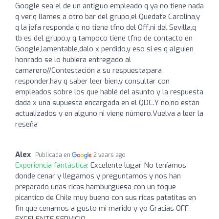
Google sea el de un antiguo empleado q ya no tiene nada
q ver,q llames a otro bar del grupo,el Quédate Carolina,y
q la jefa responda q no tiene tfno del Off,ni del Sevilla,q
tb es del grupo,y q tampoco tiene tfno de contacto en
Google,lamentable,dalo x perdido,y eso si es q alguien
honrado se lo hubiera entregado al
camarero//Contestación a su respuesta:para
responder,hay q saber leer bien,y consultar con
empleados sobre los que hablé del asunto y la respuesta
dada x una supuesta encargada en el QDC.Y no,no están
actualizados y en alguno ni viene número.Vuelva a leer la
reseña
Alex
Publicada en
2 years ago
Experiencia fantástica:
Excelente lugar No teníamos
donde cenar y llegamos y preguntamos y nos han
preparado unas ricas hamburguesa con un toque
picantico de Chile muy bueno con sus ricas patatitas en
fin que cenamos a gusto mi marido y yo Gracias OFF