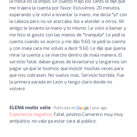
la mesa no la limpio. En cuanto trajo los cafes le dije que
me trajera la cuenta por favor. Estuvimos 20 minutos
esperando y le volvi a levantar la mano, me decia "si" con
la cabeza pero no se acercaba, iba a atender a otros. Mi
amigo le levanto la mano y lo mismo. Le volvi a llamar y
me hizo el gesto con las manos de "tranquila". Le pedi la
cuenta cuando se acerco y me dijo 9,60, le pedi la cuenta
y con mala cara me volvio a decir 9,60. Le dije que queria
mirar la cuenta y se marcho dentro de mala manera. El
servicio fatal, daban ganas de levantarse y largarnos sin
pagar ya que le tuvimos que insistir muchas veces para
que nos cobrasen. No vuelvo más. Servicio horrible. Fue
la primera parada en León y tengo claro donde no
volveré
ELENA muñiz valle
Publicada en
1 year ago
Experiencia negativa:
Fatal, pésimo.Camarero muy muy
antipático, no vale pa estar cara al público.