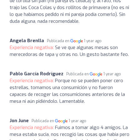
de tortilla sin pan (mi pareja es celíaca) y, al rato, nos
trajo las Coca Colas y dos rollitos de primavera (no es ni
lo que habíamos pedido ni mi pareja podía comerlo). Sin
duda alguna, nada recomendable.
Angela Brenlla
Publicada en
1 year ago
Experiencia negativa:
Se ve que algunas mesas son
merecedoras de tapa y otras no. Un gesto bastante feo.
Pablo García Rodríguez
Publicada en
1 year ago
Experiencia negativa:
Porque no se pueden poner cero
estrellas, tomamos una consumición y no fueron
capaces de recoger las consumiciones anteriores de la
mesa ni aún pidiéndolo. Lamentable.
Jon June
Publicada en
1 year ago
Experiencia negativa:
Fuimos a tomar algo 4 amigos. La
mesa estaba sucia, nos recogió las cosas que habia pero