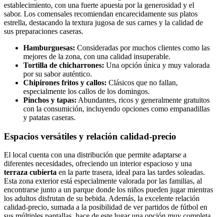
establecimiento, con una fuerte apuesta por la generosidad y el
sabor. Los comensales recomiendan encarecidamente sus platos
estrella, destacando la textura jugosa de sus carnes y la calidad de
sus preparaciones caseras.
Hamburguesas:
Consideradas por muchos clientes como las
mejores de la zona, con una calidad insuperable.
Tortilla de chicharrones:
Una opción única y muy valorada
por su sabor auténtico.
Chipirones fritos y callos:
Clásicos que no fallan,
especialmente los callos de los domingos.
Pinchos y tapas:
Abundantes, ricos y generalmente gratuitos
con la consumición, incluyendo opciones como empanadillas
y patatas caseras.
Espacios versátiles y relación calidad-precio
El local cuenta con una distribución que permite adaptarse a
diferentes necesidades, ofreciendo un interior espacioso y una
terraza cubierta
en la parte trasera, ideal para las tardes soleadas.
Esta zona exterior está especialmente valorada por las familias, al
encontrarse junto a un parque donde los niños pueden jugar mientras
los adultos disfrutan de su bebida. Además, la excelente relación
calidad-precio, sumada a la posibilidad de ver partidos de fútbol en
sus múltiples pantallas, hace de este lugar una opción muy completa