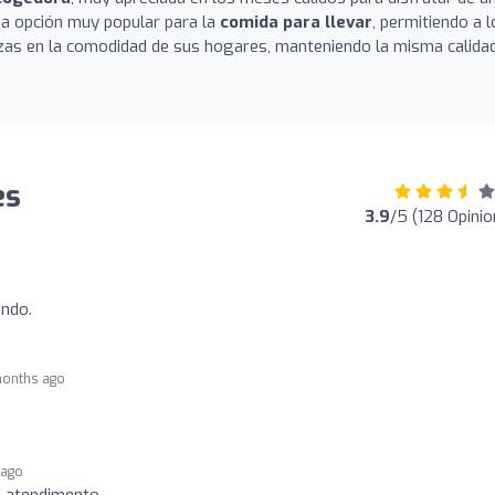
na opción muy popular para la
comida para llevar
, permitiendo a l
vezas en la comodidad de sus hogares, manteniendo la misma calida
es
3.9
/5 (128 Opinio
ndo.
months ago
 ago
e atendimento.