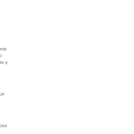
ente
o
as y
 un
goso