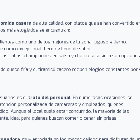
comida casera
de alta calidad, con platos que se han convertido e
uctos más elogiados se encuentran:
entes como uno de los mejores de la zona, jugoso y tierno.
 como excepcional, tierno y lleno de sabor.
as, rabas, champiñones en salsa y chorizo a la sidra son opciones
 de queso fría y el tiramisú casero reciben elogios constantes por 
suarios es el
trato del personal
. En numerosas ocasiones, se
a atención personalizada de camareras y empleados, quienes
ido. Aunque el local suele estar concurrido, la mayoría de las
iente, ideal para quienes buscan comer o cenar sin prisas.
cogedora
, muy apreciada en los meses cálidos para disfrutar de u