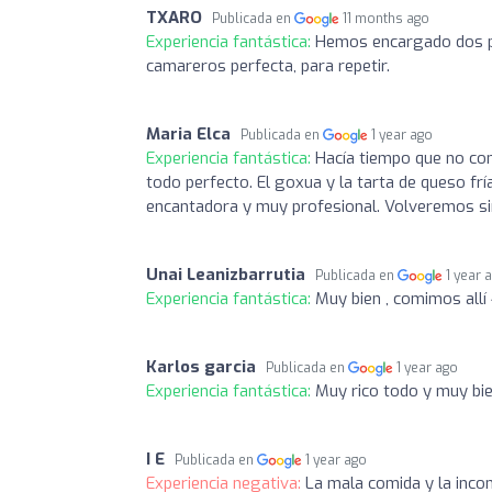
TXARO
Publicada en
11 months ago
Experiencia fantástica:
Hemos encargado dos pol
camareros perfecta, para repetir.
Maria Elca
Publicada en
1 year ago
Experiencia fantástica:
Hacía tiempo que no com
todo perfecto. El goxua y la tarta de queso fría
encantadora y muy profesional. Volveremos si
Unai Leanizbarrutia
Publicada en
1 year 
Experiencia fantástica:
Muy bien , comimos allí
Karlos garcia
Publicada en
1 year ago
Experiencia fantástica:
Muy rico todo y muy bi
I E
Publicada en
1 year ago
Experiencia negativa:
La mala comida y la incom