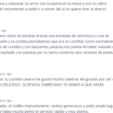
ina y subsanar su error nos la planta en la mesa y nos lo cobra
 recomiendo a nadie ir a comer allí si no quiere tirar el dinero!
r ago
na ración de patatas bravas,una ensalada de ventresca y una de
equeña y la costilla pensábamos que era un costillar como normalm
s de costilla y con bastantes patatas,nos podría ñn haber avisado 
compañado con patatas por lo tanto comimos dos raciones de patat
 year ago
or su comida casera me gusta mucho celebrar allí gracias por ser
SÚ..DELICIOSO ..SI DESEAS SABER MAS TE ANIMO A QUE VAYAS.
 year ago
das, el codillo impresionante, cachos generosos y pollo asado ju
e había mucha gente el servicio rápido y muy atento.