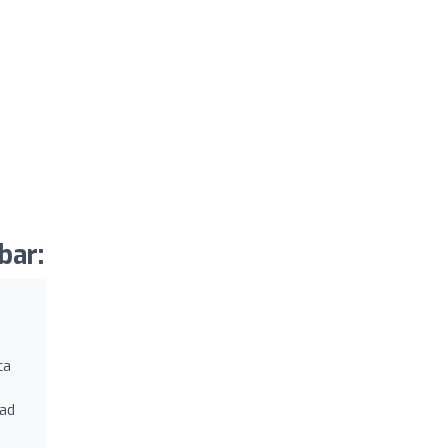
bar:
ca
dad