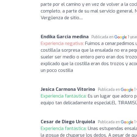
parte por el camino y en vez de volver a la coc
completo, a parte de su mal servicio general. No
Vergüenza de sitio....
Endika Garcia medina
Publicada en
1 yea
Experiencia negativa:
Fuimos a cenar,pedimos u
costilla,la sorpresa que la ensalada no era p
sueler ser medio o entero pero eran dos trozo
explicado que la costilla eran dos trozos y a
un poco costilla
Jesica Carmona Vitorino
Publicada en
1
Experiencia fantástica:
Es un lugar que adoro p
equipo tan delicadamente especial.EL TIRAMI
Cesar de Diego Urquiola
Publicada en
1
Experiencia fantástica:
Unas estupendas ensala
la gosua de chuparse los dedos. A pesar de qu