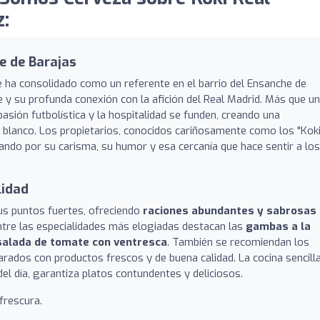
:
e de Barajas
 ha consolidado como un referente en el barrio del Ensanche de
 y su profunda conexión con la afición del Real Madrid. Más que un
asión futbolística y la hospitalidad se funden, creando una
b blanco. Los propietarios, conocidos cariñosamente como los "Kok
acando por su carisma, su humor y esa cercanía que hace sentir a los
lidad
us puntos fuertes, ofreciendo
raciones abundantes y sabrosas
ntre las especialidades más elogiadas destacan las
gambas a la
salada de tomate con ventresca
. También se recomiendan los
parados con productos frescos y de buena calidad. La cocina sencill
l día, garantiza platos contundentes y deliciosos.
frescura.