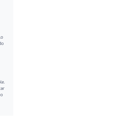
lo
do
le.
tar
do