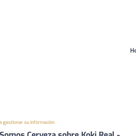
Ho
a gestionar su información
Somos Cerveza sobre Koki Real -