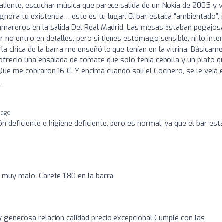
aliente, escuchar música que parece salida de un Nokia de 2005 y 
ignora tu existencia… este es tu lugar. El bar estaba “ambientado”,
amareros en la salida Del Real Madrid. Las mesas estaban pegajos
r no entro en detalles, pero si tienes estómago sensible, ni lo inte
a chica de la barra me enseñó lo que tenían en la vitrina. Básicam
ofreció una ensalada de tomate que solo tenía cebolla y un plato q
 Que me cobraron 16 €. Y encima cuando salí el Cocinero, se le veía 
.
 ago
ón deficiente e higiene deficiente, pero es normal, ya que el bar est
muy malo. Carete 1,80 en la barra.
generosa relación calidad precio excepcional Cumple con las