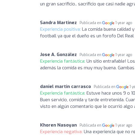
un gran sacrificio.. sacrificio que casi nadie ag
Sandra Martinez
Publicada en
1 year ago
Experiencia positiva:
La comida buena calidad y 
football ya que el dueño es un forofo Del Real 
Jose A. González
Publicada en
1 year ago
Experiencia fantástica:
Un sitio entrañable! Lo
además la comida es muy muy buena. Gambas roj
daniel martin carrasco
Publicada en
1 y
Experiencia fantástica:
Estuve hace unos 9 o 1
Buen servicio, comida y tarde entretenida. Cua
visto en algún comentario que le ocurrió algo 
Khoren Nasoyan
Publicada en
1 year ago
Experiencia negativa:
Una experiencia que no re