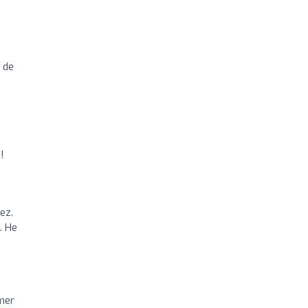
s de
!
ez.
. He
omer