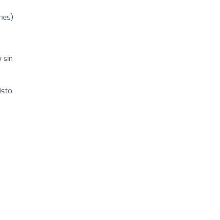
nes)
 sin
isto.