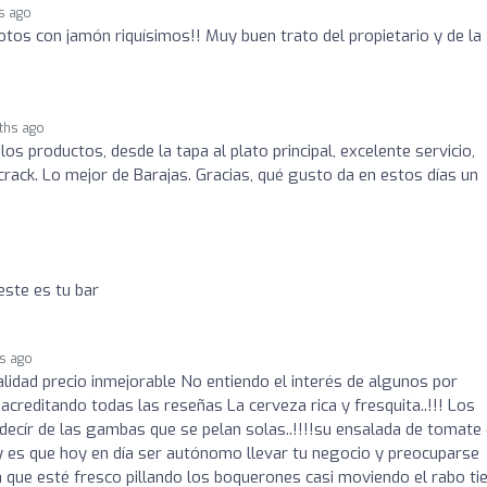
s ago
os con jamón riquísimos!! Muy buen trato del propietario y de la
ths ago
os productos, desde la tapa al plato principal, excelente servicio,
crack. Lo mejor de Barajas. Gracias, qué gusto da en estos días un
este es tu bar
hs ago
alidad precio inmejorable No entiendo el interés de algunos por
creditando todas las reseñas La cerveza rica y fresquita..!!! Los
 decír de las gambas que se pelan solas..!!!!su ensalada de tomate
 y es que hoy en día ser autónomo llevar tu negocio y preocuparse
 que esté fresco pillando los boquerones casi moviendo el rabo ti