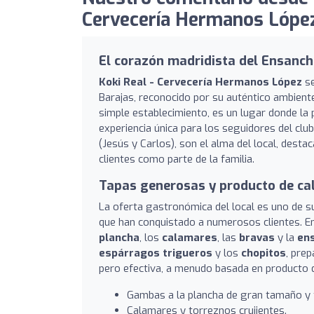
Cervecería Hermanos López
El corazón madridista del Ensanch
Koki Real - Cervecería Hermanos López
se
Barajas, reconocido por su auténtico ambiente
simple establecimiento, es un lugar donde la p
experiencia única para los seguidores del clu
(Jesús y Carlos), son el alma del local, dest
clientes como parte de la familia.
Tapas generosas y producto de ca
La oferta gastronómica del local es uno de s
que han conquistado a numerosos clientes. E
plancha
, los
calamares
, las
bravas
y la
en
espárragos trigueros
y los
chopitos
, pre
pero efectiva, a menudo basada en producto de
Gambas a la plancha de gran tamaño y 
Calamares y torreznos crujientes.