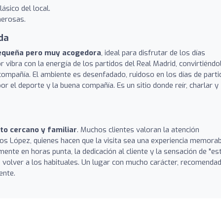
ásico del local.
nerosas.
da
equeña pero muy acogedora
, ideal para disfrutar de los días
or vibra con la energía de los partidos del Real Madrid, convirtiéndo
n compañía. El ambiente es desenfadado, ruidoso en los días de parti
or el deporte y la buena compañía. Es un sitio donde reír, charlar y
to cercano y familiar
. Muchos clientes valoran la atención
s López, quienes hacen que la visita sea una experiencia memorab
ente en horas punta, la dedicación al cliente y la sensación de "es
n volver a los habituales. Un lugar con mucho carácter, recomenda
ente.