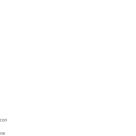
 con
ene