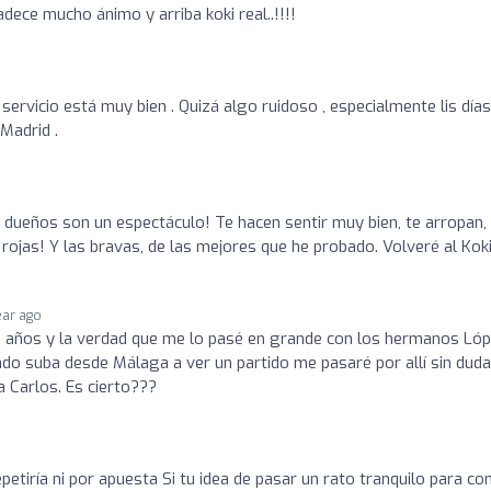
radece mucho ánimo y arriba koki real..!!!!
servicio está muy bien . Quizá algo ruidoso , especialmente lis día
Madrid .
s dueños son un espectáculo! Te hacen sentir muy bien, te arropan,
as! Y las bravas, de las mejores que he probado. Volveré al Koki
ear ago
0 años y la verdad que me lo pasé en grande con los hermanos Lóp
ndo suba desde Málaga a ver un partido me pasaré por allí sin duda
a Carlos. Es cierto???
petiría ni por apuesta Si tu idea de pasar un rato tranquilo para c