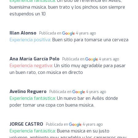
Experiencia fantástica:
Un sitio de referencia en Avilés,
buenísima música, buen trato y los pinchos son siempre
estupendos un 10
Illan Alonso
Publicada en
4 years ago
Experiencia positiva:
Buen sitio para tomarse una cerveza
Ana María García Polo
Publicada en
4 years ago
Experiencia negativa:
Un sitio muy agradable para pasar
un buen rato, con música en directo
Avelino Reguero
Publicada en
4 years ago
Experiencia fantástica:
Un nuevo bar en Avilés dónde
poder tomar una copa con buena música.
JORGE CASTRO
Publicada en
4 years ago
Experiencia fantástica:
Buena música en su justo
volumen, ambiente muy agradable y los camareros muy