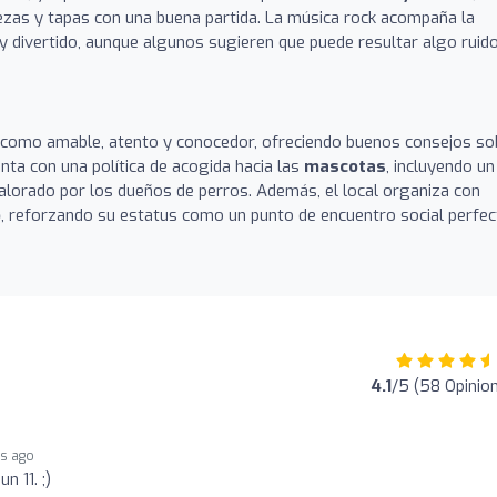
ezas y tapas con una buena partida. La música rock acompaña la
 divertido, aunque algunos sugieren que puede resultar algo ruid
o como amable, atento y conocedor, ofreciendo buenos consejos so
nta con una política de acogida hacia las
mascotas
, incluyendo un
valorado por los dueños de perros. Además, el local organiza con
o
, reforzando su estatus como un punto de encuentro social perfe
4.1
/5 (58 Opinio
hs ago
n 11. ;)