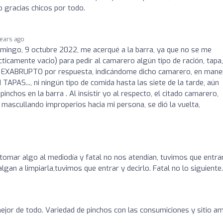
 gracias chicos por todo.
years ago
omingo, 9 octubre 2022, me acerqué a la barra, ya que no se me
ticamente vacio) para pedir al camarero algún tipo de ración, tapa,
í un EXABRUPTO por respuesta, indicándome dicho camarero, en mane
APAS..., ni ningún tipo de comida hasta las siete de la tarde, aún
nchos en la barra . Al insistir yo al respecto, el citado camarero,
ascullando improperios hacia mi persona, se dió la vuelta,
tomar algo al mediodía y fatal no nos atendían, tuvimos que entra
gan a limpiarla,tuvimos que entrar y decirlo. Fatal no lo siguiente...
 mejor de todo. Variedad de pinchos con las consumiciones y sitio am