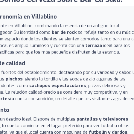
tronomía en Villablino
te en Villablino, combinando la esencia de un antiguo local
gedor. Su identidad como
bar de rock
se refleja tanto en su músi
un espacio donde los clientes se sienten cómodos tanto para una 
 local es amplio, luminoso y cuenta con una
terraza
ideal para los
íficas para que los más pequeños disfruten de la estancia.
de calidad
fuertes del establecimiento, destacando por su variedad y sabor. 
sus
pinchos
, siendo la tortilla y las sopas de ajo algunas de las
tundentes como
cachopos espectaculares
, pizzas deliciosas y
. La relación calidad-precio se considera muy competitiva, y en
ortesía
con la consumición, un detalle que los visitantes agradecen
ento
un destino ideal. Dispone de múltiples
pantallas y televisores
lo que lo convierte en el lugar preferido para ver fútbol u otros
alta, ya que el local cuenta con máquinas de
futbolín y dardos
,