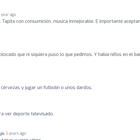
1 year ago
o. Tapita con consumición, música inmejorable. E importante acepta
locado que ni siquiera puso lo que pedimos. Y había niños en el bar
cervezas y jugar un futbolín o unos dardos.
ra ver deporte televisado.
3 years ago
s tapas y unos vinos