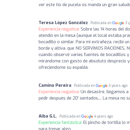
ver este tio de pucela os manda un gran saludo
Teresa López González
Publicada en
3 
Experiencia negativa:
Sobre las 14 horas del d
atendió en la mesa (aunque el local estaba prác
bocadillo o similar. Para mi extrañeza, recib
borde y altiva, que NO SERVIMOS RACIONES, NI T
cuando observé varias fuentes de bocadillos y pi
mirándome con gesto de absoluto desprecio y m
ofreciendome su espalda.
Camino Pereira
Publicada en
3 years ago
Experiencia negativa:
Un desastre, llegamos a 
pedir después de 20' sentados.... La mesa no sal
Alba G.L.
Publicada en
4 years ago
Experiencia fantástica:
El pincho de tortilla lo
para tomar algo