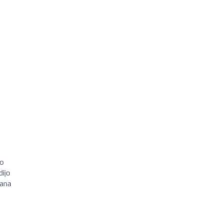
do
dijo
iana