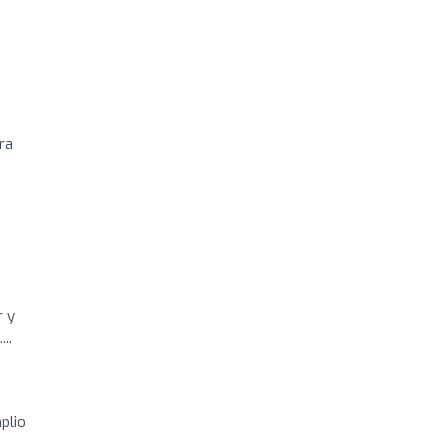
ra
r y
..
plio