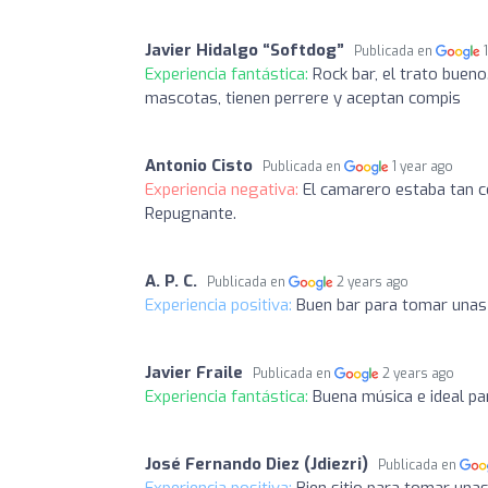
Javier Hidalgo “Softdog”
Publicada en
Experiencia fantástica:
Rock bar, el trato buen
mascotas, tienen perrere y aceptan compis
Antonio Cisto
Publicada en
1 year ago
Experiencia negativa:
El camarero estaba tan co
Repugnante.
A. P. C.
Publicada en
2 years ago
Experiencia positiva:
Buen bar para tomar unas 
Javier Fraile
Publicada en
2 years ago
Experiencia fantástica:
Buena música e ideal pa
José Fernando Diez (Jdiezri)
Publicada en
Experiencia positiva:
Bien sitio para tomar una