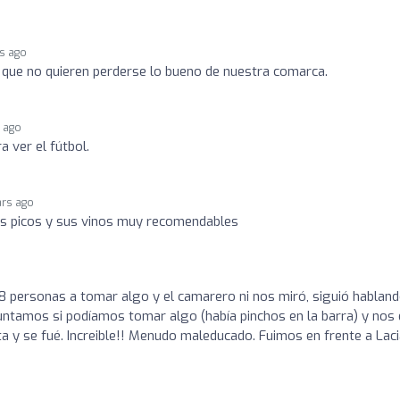
rs ago
s que no quieren perderse lo bueno de nuestra comarca.
s ago
a ver el fútbol.
ars ago
us picos y sus vinos muy recomendables
 personas a tomar algo y el camarero ni nos miró, siguió hablan
untamos si podíamos tomar algo (había pinchos en la barra) y nos 
a y se fué. Increible!! Menudo maleducado. Fuimos en frente a Lac