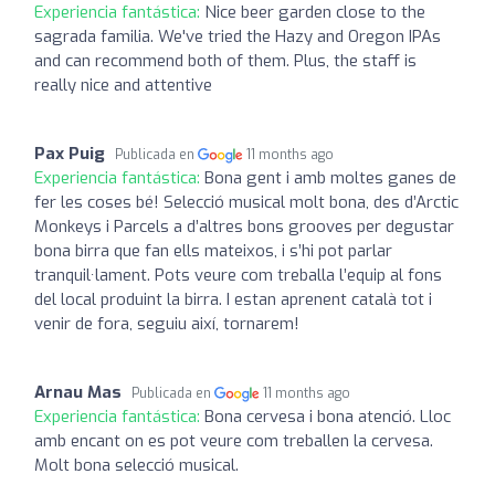
Experiencia fantástica:
Nice beer garden close to the
sagrada familia. We've tried the Hazy and Oregon IPAs
and can recommend both of them. Plus, the staff is
really nice and attentive
Pax Puig
Publicada en
11 months ago
Experiencia fantástica:
Bona gent i amb moltes ganes de
fer les coses bé! Selecció musical molt bona, des d’Arctic
Monkeys i Parcels a d’altres bons grooves per degustar
bona birra que fan ells mateixos, i s’hi pot parlar
tranquil·lament. Pots veure com treballa l’equip al fons
del local produint la birra. I estan aprenent català tot i
venir de fora, seguiu així, tornarem!
Arnau Mas
Publicada en
11 months ago
Experiencia fantástica:
Bona cervesa i bona atenció. Lloc
amb encant on es pot veure com treballen la cervesa.
Molt bona selecció musical.