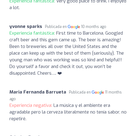
Experiencia fantástica:
Very good place to drink. I enjoyed
a lot.
yvonne sparks
Publicada en
10 months ago
Experiencia fantástica:
First time to Barcelona, Googled
craft beer and this gem came up. The beer is amazing!
Been to breweries all over the United States and the
place can keep up with the best of them (seriously). The
young man who was working was so kind and helpful!!
Do yourself a favor and check it out, you won’t be
disappointed. Cheers…. ❤️
Maria Fernanda Barrueta
Publicada en
11 months
ago
Experiencia negativa:
La música y el ambiente era
agradable pero la cerveza literalmente no tenía sabor, no
repetiré.