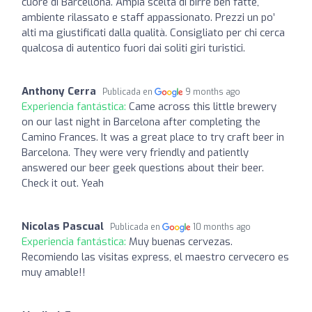
cuore di Barcellona. Ampia scelta di birre ben fatte,
ambiente rilassato e staff appassionato. Prezzi un po’
alti ma giustificati dalla qualità. Consigliato per chi cerca
qualcosa di autentico fuori dai soliti giri turistici.
Anthony Cerra
Publicada en
9 months ago
Experiencia fantástica:
Came across this little brewery
on our last night in Barcelona after completing the
Camino Frances. It was a great place to try craft beer in
Barcelona. They were very friendly and patiently
answered our beer geek questions about their beer.
Check it out. Yeah
Nicolas Pascual
Publicada en
10 months ago
Experiencia fantástica:
Muy buenas cervezas.
Recomiendo las visitas express, el maestro cervecero es
muy amable!!