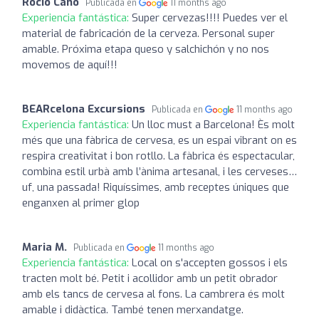
Rocio Cano
Publicada en
11 months ago
Experiencia fantástica:
Super cervezas!!!! Puedes ver el
material de fabricación de la cerveza. Personal super
amable. Próxima etapa queso y salchichón y no nos
movemos de aquí!!!
BEARcelona Excursions
Publicada en
11 months ago
Experiencia fantástica:
Un lloc must a Barcelona! Ès molt
més que una fàbrica de cervesa, es un espai vibrant on es
respira creativitat i bon rotllo. La fàbrica és espectacular,
combina estil urbà amb l’ànima artesanal, i les cerveses…
uf, una passada! Riquíssimes, amb receptes úniques que
enganxen al primer glop
Maria M.
Publicada en
11 months ago
Experiencia fantástica:
Local on s'accepten gossos i els
tracten molt bé. Petit i acollidor amb un petit obrador
amb els tancs de cervesa al fons. La cambrera és molt
amable i didàctica. També tenen merxandatge.