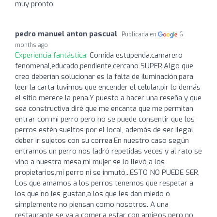
muy pronto.
pedro manuel anton pascual
Publicada en
6
months ago
Experiencia fantástica:
Comida estupenda,camarero
fenomenal,educado,pendiente,cercano SUPER.Algo que
creo deberían solucionar es la falta de iluminación,para
leer la carta tuvimos que encender el celular.pir lo demás
el sitio merece la pena.Y puesto a hacer una reseña y que
sea constructiva diré que me encanta que me permitan
entrar con mi perro pero no se puede consentir que los
perros estén sueltos por el local, además de ser ilegal
deber ir sujetos con su correa.En nuestro caso según
entramos un perro nos ladró repetidas veces y al rato se
vino a nuestra mesa,mi mujer se lo llevó a los
propietarios,mi perro ni se inmutó...ESTO NO PUEDE SER,
Los que amamos a los perros tenemos que respetar a
los que no les gustan,a los que les dan miedo o
simplemente no piensan como nosotros. A una
restaurante se va a comer,a estar con amigos pero no