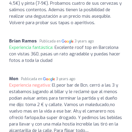
4,5€) y pinta (7-9€). Probamos cuatro de sus cervezas y
salimos contentos. Además tienen la posibilidad de
realizar una degustación a un precio más asequible.
Volveré para probar sus tapas o aperitivos.
Brian Ramos
Publicada en
3 years ago
Experiencia fantástica:
Excelente roof top en Barcelona
con vistas 360, pasas un rato agradable y puedas hacer
fotos a toda la ciudad
Mon
Publicada en
3 years ago
Experiencia negativa:
El peor bar de Bcn, cerró a las 3 y
estabamos jugando al billar y le reclamé que al menos
podían avisar antes para terminar la partida y el dueño
me dijo: toma 2 € y callate. Vamos un maleducado,no
vuelvo mas en la vida a ese bar. Ah,y el camarero nos
ofreció farlopa,iba super drogado. Y pedimos las bebidas
para llevar y con una mala hostia increíble las tiró en la
alcantarilla de la calle. Para flipar todo....