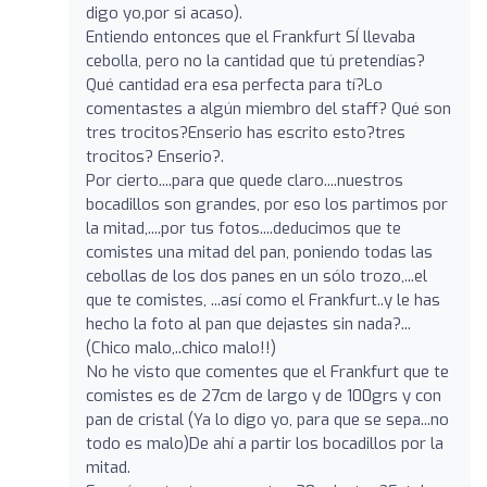
digo yo,por si acaso).
Entiendo entonces que el Frankfurt SÍ llevaba
cebolla, pero no la cantidad que tú pretendías?
Qué cantidad era esa perfecta para tí?Lo
comentastes a algún miembro del staff? Qué son
tres trocitos?Enserio has escrito esto?tres
trocitos? Enserio?.
Por cierto....para que quede claro....nuestros
bocadillos son grandes, por eso los partimos por
la mitad,....por tus fotos....deducimos que te
comistes una mitad del pan, poniendo todas las
cebollas de los dos panes en un sólo trozo,...el
que te comistes, ...así como el Frankfurt..y le has
hecho la foto al pan que dejastes sin nada?...
(Chico malo,..chico malo!!)
No he visto que comentes que el Frankfurt que te
comistes es de 27cm de largo y de 100grs y con
pan de cristal (Ya lo digo yo, para que se sepa...no
todo es malo)De ahí a partir los bocadillos por la
mitad.