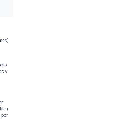
ones)
malo
os y
er
bien
, por