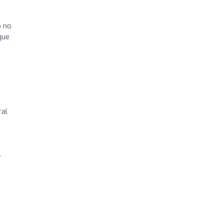
o no
que
ral
,