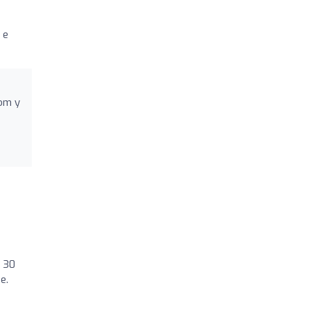
 e
com y
e 30
e.