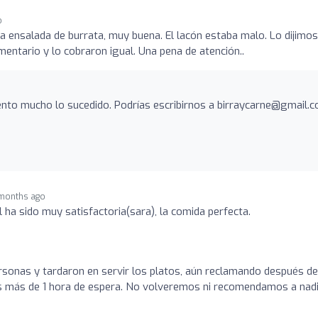
o
la ensalada de burrata, muy buena. El lacón estaba malo. Lo dijimos
mentario y lo cobraron igual. Una pena de atención..
ento mucho lo sucedido. Podrías escribirnos a birraycarne@gmail.
months ago
 ha sido muy satisfactoria(sara), la comida perfecta.
sonas y tardaron en servir los platos, aún reclamando después d
os más de 1 hora de espera. No volveremos ni recomendamos a nadi