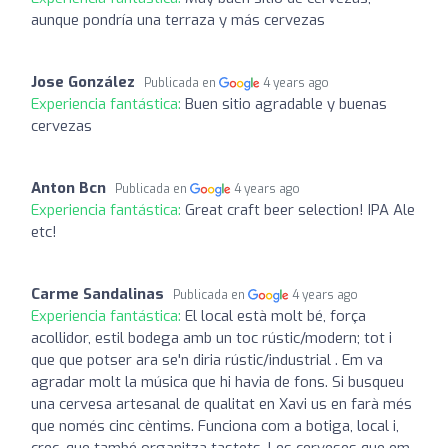
aunque pondría una terraza y más cervezas
Jose González
Publicada en
4 years ago
Experiencia fantástica:
Buen sitio agradable y buenas
cervezas
Anton Bcn
Publicada en
4 years ago
Experiencia fantástica:
Great craft beer selection! IPA Ale
etc!
Carme Sandalinas
Publicada en
4 years ago
Experiencia fantástica:
El local està molt bé, força
acollidor, estil bodega amb un toc rústic/modern; tot i
que que potser ara se'n diria rústic/industrial . Em va
agradar molt la música que hi havia de fons. Si busqueu
una cervesa artesanal de qualitat en Xavi us en farà més
que només cinc cèntims. Funciona com a botiga, local i,
crec, que també organitza tastets. Les cerveses que em