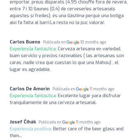
emportar, preus disparats (4,95 chouffe fora de nevera,
entre 7 i 10 llaunes (0,4) de cerveseries artesanals
aquestes sí fredes), és una llàstima perquè una botiga
així fa falta al barri.La resta no la puc valorar.
Carlos Bueno
Publicada en
10 months ago
Experiencia fantástica:
Cerveza artesana en variedad,
buen servicio y precios razonables ( las artesanas son
caras, nadie crea que cuestan lo que una Mahou) , el
lugar es agradable.
Carlos De Amorin
Publicada en
11 months ago
Experiencia fantástica:
Excelente lugar para disfrutar
tranquilamente de una cerveza artesanal.
Josef Čihák
Publicada en
11 months ago
Experiencia positiva:
Better care of the beer glass and
then...