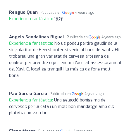
Renguo Quan
Publicada en
4 years ago
Experiencia fantástica:
很好
Angels Sandalinas Rigual
Publicada en
4 years ago
Experiencia fantástica:
No us podeu perdre gaudir de la
singularitat de Beershooter si veniu al barri de Sants. Hi
trobareu una gran varietat de cervesa artesana de
qualitat per prendre o per endur i l'acurat assessorament
del Xavi. El local és tranquil i la música de fons molt
bona.
Pau Garcia Garcia
Publicada en
4 years ago
Experiencia fantástica:
Una selecció boníssima de
cerveses per la cata i un molt bon maridatge amb els
platets que va triar
Elena Marco