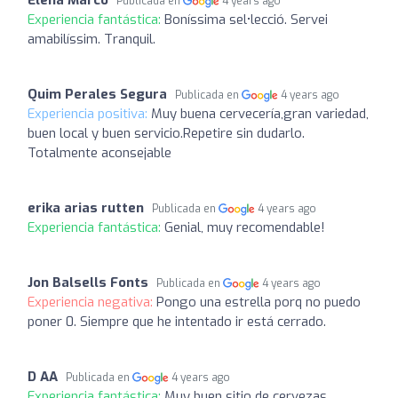
Publicada en
4 years ago
Experiencia fantástica:
Boníssima sel•lecció. Servei
amabilíssim. Tranquil.
Quim Perales Segura
Publicada en
4 years ago
Experiencia positiva:
Muy buena cervecería,gran variedad,
buen local y buen servicio.Repetire sin dudarlo.
Totalmente aconsejable
erika arias rutten
Publicada en
4 years ago
Experiencia fantástica:
Genial, muy recomendable!
Jon Balsells Fonts
Publicada en
4 years ago
Experiencia negativa:
Pongo una estrella porq no puedo
poner 0. Siempre que he intentado ir está cerrado.
D AA
Publicada en
4 years ago
Experiencia fantástica:
Muy buen sitio de cervezas,