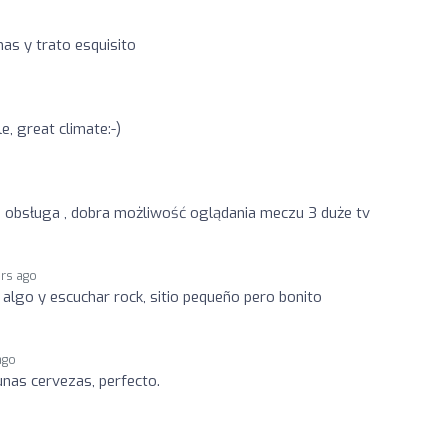
as y trato esquisito
e, great climate:-)
a obsługa , dobra możliwość oglądania meczu 3 duże tv
ars ago
 algo y escuchar rock, sitio pequeño pero bonito
ago
nas cervezas, perfecto.