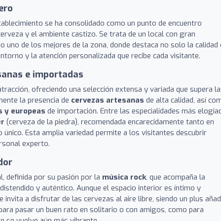
ero
establecimiento se ha consolidado como un punto de encuentro
erveza y el ambiente castizo. Se trata de un local con gran
o uno de los mejores de la zona, donde destaca no solo la calidad
ntorno y la atención personalizada que recibe cada visitante.
esanas e importadas
 atracción, ofreciendo una selección extensa y variada que supera l
lmente la presencia de
cervezas artesanas
de alta calidad, así co
s y europeas
de importación. Entre las especialidades más elogia
er
(cerveza de la piedra), recomendada encarecidamente tanto en
único. Esta amplia variedad permite a los visitantes descubrir
rsonal experto.
dor
, definida por su pasión por la
música rock
, que acompaña la
istendido y auténtico. Aunque el espacio interior es íntimo y
 invita a disfrutar de las cervezas al aire libre, siendo un plus aña
 para pasar un buen rato en solitario o con amigos, como para
e se vuelve aún más vibrante.