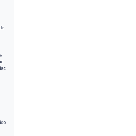
 de
as
mo
das
dido