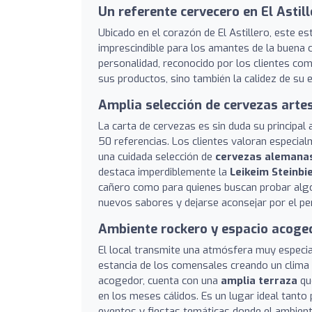
Un referente cervecero en El Astill
Ubicado en el corazón de El Astillero, este 
imprescindible para los amantes de la buena c
personalidad, reconocido por los clientes com
sus productos, sino también la calidez de su e
Amplia selección de cervezas art
La carta de cervezas es sin duda su principal
50 referencias. Los clientes valoran especia
una cuidada selección de
cervezas alemana
destaca imperdiblemente la
Leikeim Steinbi
cañero como para quienes buscan probar algo 
nuevos sabores y dejarse aconsejar por el pe
Ambiente rockero y espacio acoge
El local transmite una atmósfera muy especial
estancia de los comensales creando un clima d
acogedor, cuenta con una
amplia terraza
que
en los meses cálidos. Es un lugar ideal tanto
eventos y fiestas temáticas donde el ambient