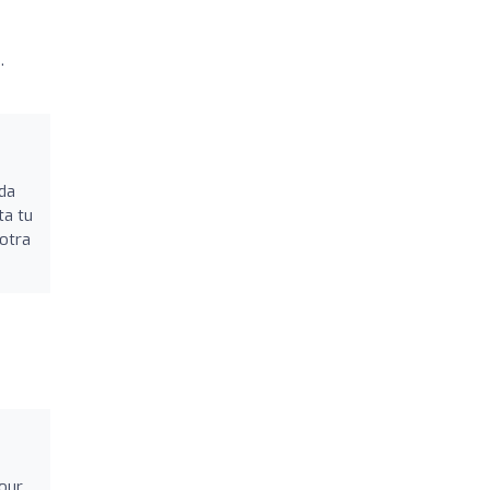
.
ada
ta tu
 otra
your