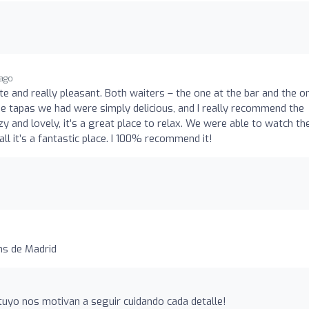
ago
ute and really pleasant. Both waiters – the one at the bar and the on
he tapas we had were simply delicious, and I really recommend the
y and lovely, it’s a great place to relax. We were able to watch th
ll it’s a fantastic place. I 100% recommend it!
ms de Madrid
uyo nos motivan a seguir cuidando cada detalle!