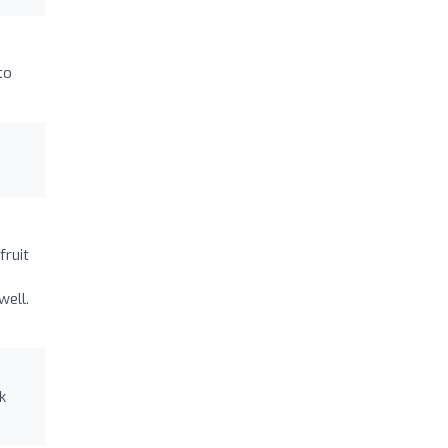
to
fruit
well.
k