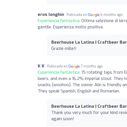
eros longhin
Publicada en
6 months ago
Experiencia fantástica:
Ottima selezione di birre
gentile. Esperienza molto positiva.
Beerhouse La Latina | Craftbeer Bar
Grazie mille!!
K K
Publicada en
7 months ago
Experiencia fantástica:
15 rotating taps from E
beers, and even a 16.2% imperial stout. They h
snacks (woohoo). The owner Alin is friendly and
They speak Spanish, English and Romanian.
Beerhouse La Latina | Craftbeer Bar
Thank you very much for your kind rev
again soon!