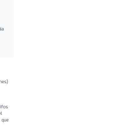
ía
ones)
rifos
l
o que