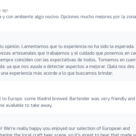
s ago
 y con ambiente algo nocivo. Opciones mucho mejores por la zona
tu opinión. Lamentamos que tu experiencia no ha sido la esperada.
ervezas artesanales que trabajamos y el cuidado que ponemos en c
empre coinciden con las expectativas de todos. Tomamos en cuen
da, ya que nos ayuda a detectar aspectos a mejorar. Ojalá nos des
e una experiencia más acorde a lo que buscamos brindar.
al to Europe, some Madrid brewed. Bartender was very friendly and
e available to take away.
! We’re really happy you enjoyed our selection of European and
ring the local craft beer scene, so it’s great to hear that made 