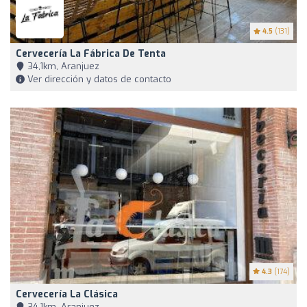
4.5
(131)
Cervecería La Fábrica De Tenta
34,1km, Aranjuez
Ver dirección y datos de contacto
4.3
(174)
Cervecería La Clásica
34,1km, Aranjuez