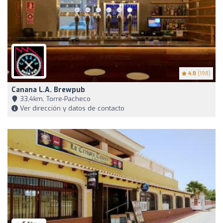
4.8
(198)
Canana L.A. Brewpub
33,4km, Torre-Pacheco
Ver dirección y datos de contacto