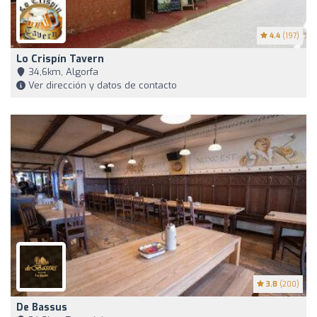
4.4
(197)
Lo Crispín Tavern
34,6km, Algorfa
Ver dirección y datos de contacto
3.8
(200)
De Bassus