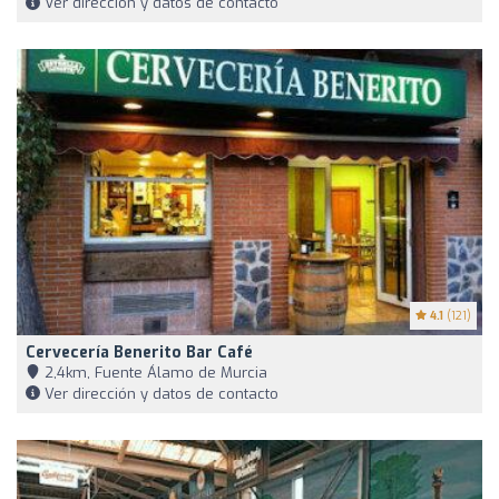
Ver dirección y datos de contacto
4.1
(121)
Cervecería Benerito Bar Café
2,4km, Fuente Álamo de Murcia
Ver dirección y datos de contacto