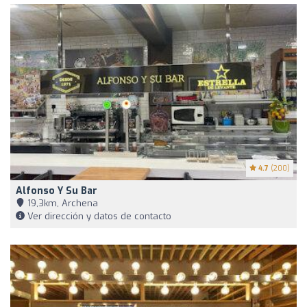
4.7
(200)
Alfonso Y Su Bar
19,3km, Archena
Ver dirección y datos de contacto