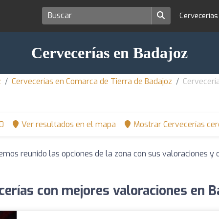
Cervecería
Cervecerías en Badajoz
z
Cervecerías en Comarca de Tierra de Badajoz
Cervecerí
0
Ver resultados en el mapa
Mostrar Cervecerías cer
Hemos reunido las opciones de la zona con sus valoraciones y
cerías con mejores valoraciones en B