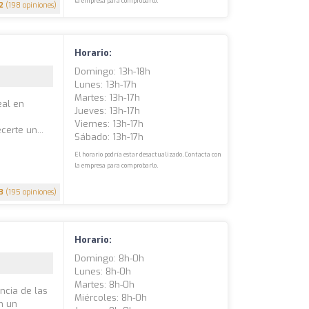
la empresa para comprobarlo.
2
(198 opiniones)
Horario:
Domingo: 13h-18h
Lunes: 13h-17h
Martes: 13h-17h
eal en
Jueves: 13h-17h
Viernes: 13h-17h
erte un...
Sábado: 13h-17h
El horario podría estar desactualizado. Contacta con
la empresa para comprobarlo.
.3
(195 opiniones)
Horario:
Domingo: 8h-0h
Lunes: 8h-0h
Martes: 8h-0h
ncia de las
Miércoles: 8h-0h
on un