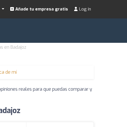
s
Añade tu empresa gratis
Log in
as en Badajoz
ca de mí
 opiniones reales para que puedas comparar y
adajoz