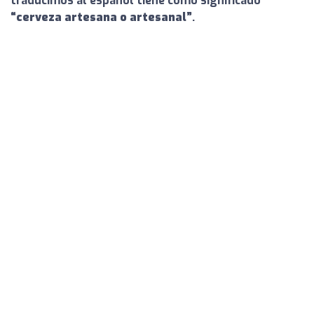
traducimos al español tiene como significado
“cerveza artesana o artesanal”
.