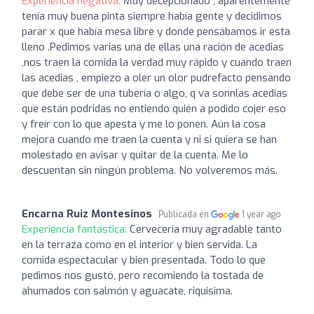
Experiencia negativa:
Muy decepcionado , aparentemente
tenía muy buena pinta siempre había gente y decidimos
parar x que había mesa libre y donde pensábamos ir esta
lleno .Pedimos varias una de ellas una ración de acedias
,nos traen la comida la verdad muy rápido y cuando traen
las acedias , empiezo a oler un olor pudrefacto pensando
que debe ser de una tubería o algo, q va sonnlas acedias
que están podridas no entiendo quién a podido cojer eso
y freír con lo que apesta y me lo ponen. Aún la cosa
mejora cuando me traen la cuenta y ni si quiera se han
molestado en avisar y quitar de la cuenta. Me lo
descuentan sin ningún problema. No volveremos más.
Encarna Ruiz Montesinos
Publicada en
1 year ago
Experiencia fantástica:
Cerveceria muy agradable tanto
en la terraza como en el interior y bien servida. La
comida espectacular y bien presentada. Todo lo que
pedimos nos gustó, pero recomiendo la tostada de
ahumados con salmón y aguacate, riquisima.