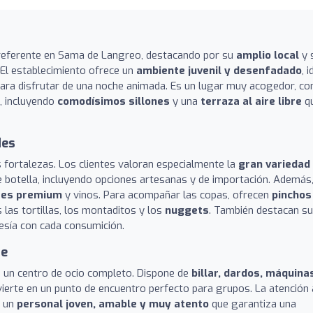
referente en Sama de Langreo, destacando por su
amplio local
y 
 El establecimiento ofrece un
ambiente juvenil y desenfadado
, 
ara disfrutar de una noche animada. Es un lugar muy acogedor, co
a, incluyendo
comodísimos sillones
y una
terraza al aire libre
q
des
s fortalezas. Los clientes valoran especialmente la
gran variedad
 botella, incluyendo opciones artesanas y de importación. Además,
ores premium
y vinos. Para acompañar las copas, ofrecen
pinchos
 las tortillas, los montaditos y los
nuggets
. También destacan s
tesía con cada consumición.
te
no un centro de ocio completo. Dispone de
billar, dardos, máquina
ierte en un punto de encuentro perfecto para grupos. La atención 
n un
personal joven, amable y muy atento
que garantiza una