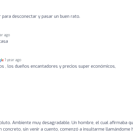
 para desconectar y pasar un buen rato.
ear ago
casa
1 year ago
os , los dueños encantadores y precios super económicos,
oluto. Ambiente muy desagradable. Un hombre, el cual afirmaba q
en concreto, sin venir a cuento, comenzó a insultarme llamándome h