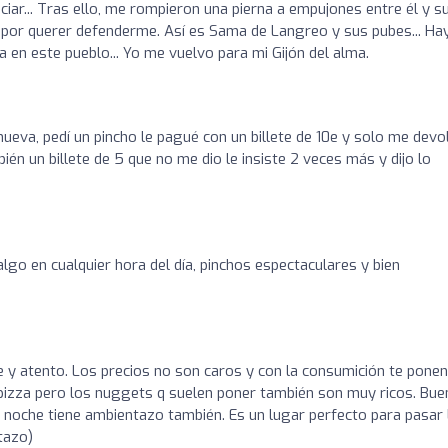
ciar... Tras ello, me rompieron una pierna a empujones entre él y s
, por querer defenderme. Así es Sama de Langreo y sus pubes... Ha
en este pueblo... Yo me vuelvo para mi Gijón del alma.
ueva, pedí un pincho le pagué con un billete de 10e y solo me devo
én un billete de 5 que no me dio le insiste 2 veces más y dijo lo
lgo en cualquier hora del día, pinchos espectaculares y bien
y atento. Los precios no son caros y con la consumición te ponen
y pizza pero los nuggets q suelen poner también son muy ricos. Bue
 la noche tiene ambientazo también. Es un lugar perfecto para pasar 
tazo)