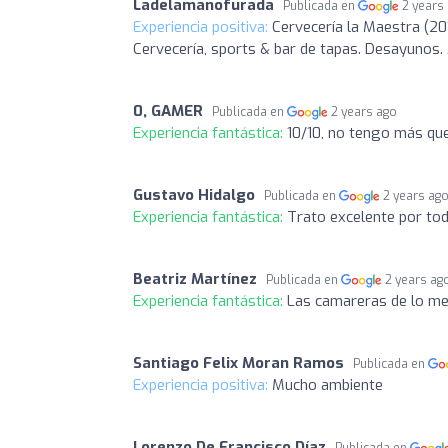
Ladelamanofurada
Publicada en
2 years
Experiencia positiva:
Cervecería la Maestra (201
Cervecería, sports & bar de tapas. Desayunos. 
0, GAMER
Publicada en
2 years ago
Experiencia fantástica:
10/10, no tengo más que
Gustavo Hidalgo
Publicada en
2 years ag
Experiencia fantástica:
Trato excelente por to
Beatriz Martínez
Publicada en
2 years ag
Experiencia fantástica:
Las camareras de lo me
Santiago Felix Moran Ramos
Publicada en
Experiencia positiva:
Mucho ambiente
Lorenzo De Francisco Díaz
Publicada en