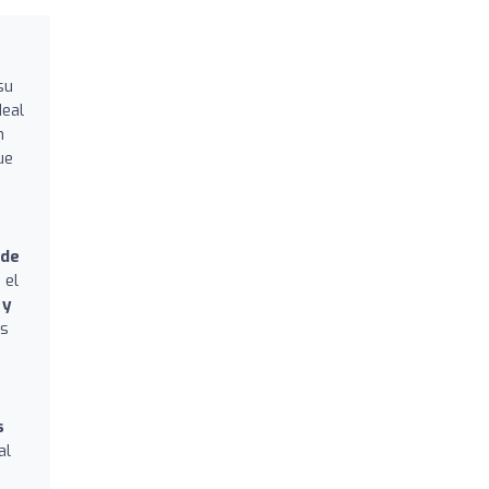
su
ideal
n
ue
 de
 el
 y
us
s
al