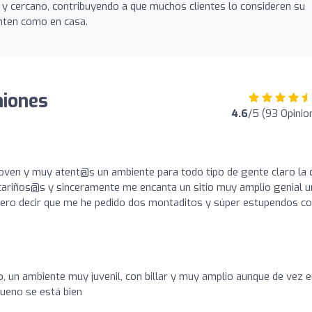
l y cercano, contribuyendo a que muchos clientes lo consideren su
nten como en casa.
niones
4.6
/5 (93 Opinio
oven y muy atent@s un ambiente para todo tipo de gente claro la 
cariños@s y sinceramente me encanta un sitio muy amplio genial u
ero decir que me he pedido dos montaditos y súper estupendos c
, un ambiente muy juvenil, con billar y muy amplio aunque de vez 
ueno se está bien