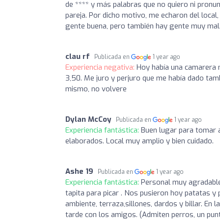
de **** y más palabras que no quiero ni pronun
pareja. Por dicho motivo, me echaron del local
gente buena, pero también hay gente muy mala 
clau rf
Publicada en
1 year ago
Experiencia negativa:
Hoy había una camarera n
3,50. Me juro y perjuro que me había dado tambi
mismo, no volvere
Dylan McCoy
Publicada en
1 year ago
Experiencia fantástica:
Buen lugar para tomar a
elaborados. Local muy amplio y bien cuidado.
Ashe 19
Publicada en
1 year ago
Experiencia fantástica:
Personal muy agradable 
tapita para picar . Nos pusieron hoy patatas 
ambiente, terraza,sillones, dardos y billar. En
tarde con los amigos. (Admiten perros, un pun