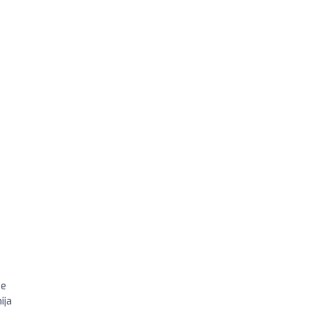
ue
ija