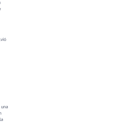
u
y
lvió
 una
n
la