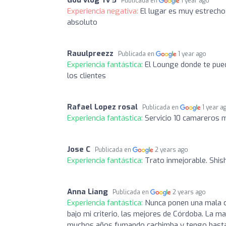
Gou vlog Tv 5
Publicada en
1 year ago
Experiencia negativa:
El lugar es muy estrecho
absoluto
Rauulpreezz
Publicada en
1 year ago
Experiencia fantástica:
El Lounge donde te pue
los clientes
Rafael Lopez rosal
Publicada en
1 year a
Experiencia fantástica:
Servicio 10 camareros 
Jose C
Publicada en
2 years ago
Experiencia fantástica:
Trato inmejorable. Shis
Anna Liang
Publicada en
2 years ago
Experiencia fantástica:
Nunca ponen una mala c
bajo mi criterio, las mejores de Córdoba. La may
muchos años fumando cachimba y tengo bastante