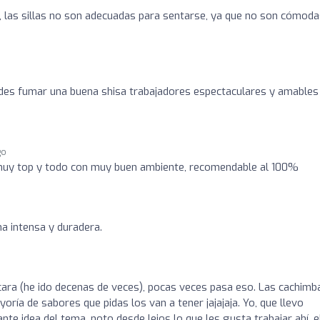
, las sillas no son adecuadas para sentarse, ya que no son cómoda
des fumar una buena shisa trabajadores espectaculares y amables
go
muy top y todo con muy buen ambiente, recomendable al 100%
ha intensa y duradera.
ara (he ido decenas de veces), pocas veces pasa eso. Las cachimb
oría de sabores que pidas los van a tener jajajaja. Yo, que llevo
 idea del tema, noto desde lejos lo que les gusta trabajar ahí, e