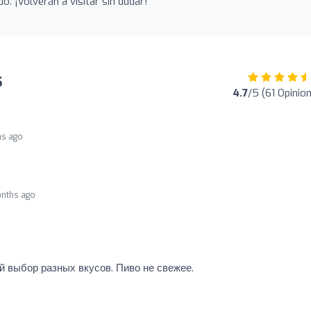
. ¡Volverán a visitar sin dudar!
s
4.7
/5 (61 Opinio
hs ago
nths ago
 выбор разных вкусов. Пиво не свежее.