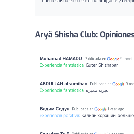
buena shisha en un entorno amigable y relajado
Aryä Shisha Club: Opinione
Mohamad HAMADU
Publicada en
9 mont
Experiencia fantástica:
Guter Shishabar
ABDULLAH alsumihan
Publicada en
9 mo
Experiencia fantástica:
تجربه مميزه
Вадим Седун
Publicada en
1 year ago
Experiencia positiva:
Кальян хороший, большой