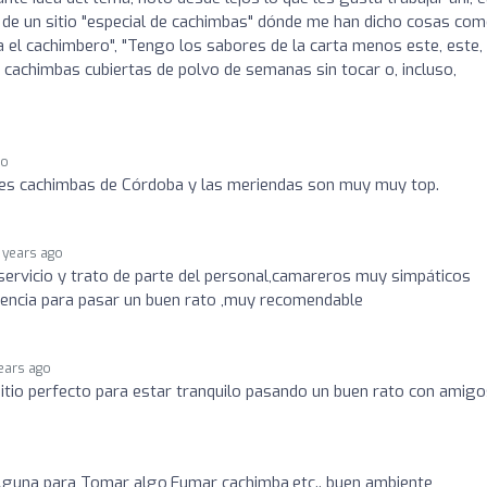
s de un sitio "especial de cachimbas" dónde me han dicho cosas co
a el cachimbero", "Tengo los sabores de la carta menos este, este,
de cachimbas cubiertas de polvo de semanas sin tocar o, incluso,
go
res cachimbas de Córdoba y las meriendas son muy muy top.
 years ago
 servicio y trato de parte del personal,camareros muy simpáticos
rencia para pasar un buen rato ,muy recomendable
ears ago
itio perfecto para estar tranquilo pasando un buen rato con amigo
 alguna para Tomar algo,Fumar cachimba,etc.. buen ambiente ,