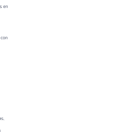
s en
 con
as,
l