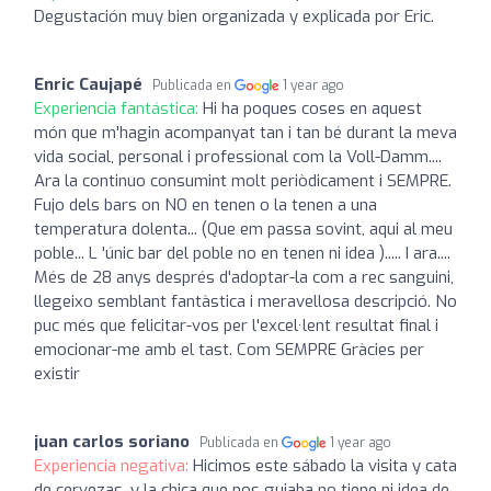
Degustación muy bien organizada y explicada por Eric.
Enric Caujapé
Publicada en
1 year ago
Experiencia fantástica:
Hi ha poques coses en aquest
món que m'hagin acompanyat tan i tan bé durant la meva
vida social, personal i professional com la Voll-Damm....
Ara la continuo consumint molt periòdicament i SEMPRE.
Fujo dels bars on NO en tenen o la tenen a una
temperatura dolenta... (Que em passa sovint, aqui al meu
poble... L 'únic bar del poble no en tenen ni idea )..... I ara....
Més de 28 anys després d'adoptar-la com a rec sanguini,
llegeixo semblant fantàstica i meravellosa descripció. No
puc més que felicitar-vos per l'excel·lent resultat final i
emocionar-me amb el tast. Com SEMPRE Gràcies per
existir
juan carlos soriano
Publicada en
1 year ago
Experiencia negativa:
Hicimos este sábado la visita y cata
de cervezas, y la chica que nos guiaba no tiene ni idea de