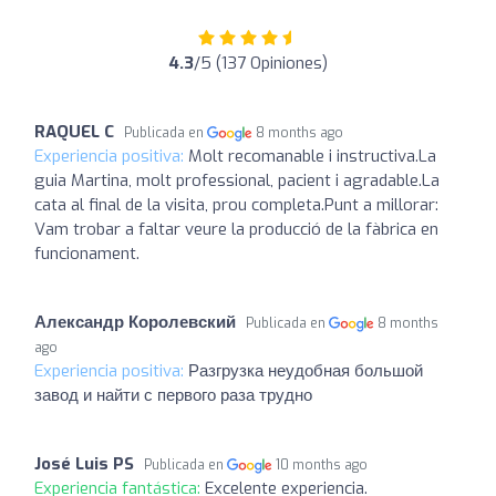
4.3
/5 (137 Opiniones)
RAQUEL C
Publicada en
8 months ago
Experiencia positiva:
Molt recomanable i instructiva. ​La
guia Martina, molt professional, pacient i agradable. ​La
cata al final de la visita, prou completa. ​Punt a millorar:
Vam trobar a faltar veure la producció de la fàbrica en
funcionament.
Александр Королевский
Publicada en
8 months
ago
Experiencia positiva:
Разгрузка неудобная большой
завод и найти с первого раза трудно
José Luis PS
Publicada en
10 months ago
Experiencia fantástica:
Excelente experiencia.