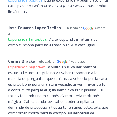
Experiencia positiva:
Buena experiencia y buen trato en la
cata, pero no tenían stock de alguna cerveza para poder
llevártelas.
Jose Eduardo Lopez Trelles
Publicada en
4 years
ago
Experiencia fantástica:
Visita espléndida, faltaría ver
como funciona pero ha estado bien y la cata igual
Carme Bracke
Publicada en
4 years ago
Experiencia negativa:
La visita en sí va ser bastant
escueta i el nostre guia no va saber respondre a la
majoria de preguntes que teníem. La selecció per la cata
és prou bona però una altra vegada, la vem haver de fer
a corre cuita perquè el guia semblava tenir pressa… si
tot es fes amb una mica més d’amor seria molt més
màgica. D’altra banda, per tal de poder ampliar la
demanda de producció a l’estiu tenen unes velocitats que
comporten molta pèrdua d’ampolles senceres de